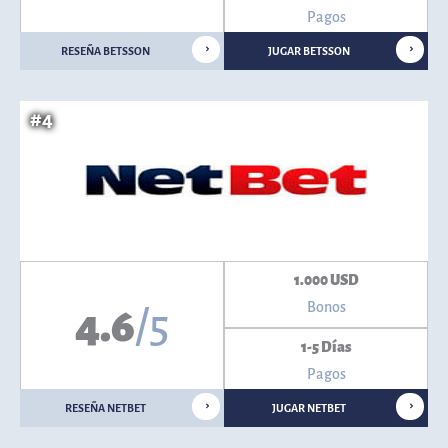
Pagos
RESEÑA BETSSON
JUGAR BETSSON
#4
1.000 USD
Bonos
4.6
/5
1-5 Días
Pagos
RESEÑA NETBET
JUGAR NETBET