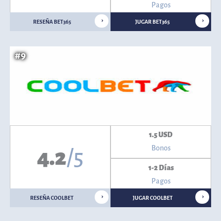
Pagos
RESEÑA BET365
JUGAR BET365
#9
1.5 USD
Bonos
4.2
/5
1-2 Días
Pagos
RESEÑA COOLBET
JUGAR COOLBET