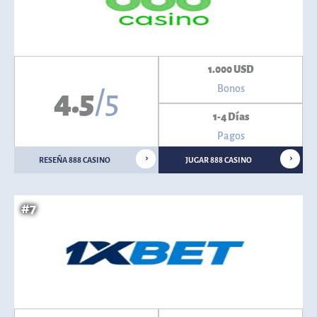
1.000 USD
Bonos
4.5
/5
1-4 Días
Pagos
RESEÑA 888 CASINO
JUGAR 888 CASINO
#7