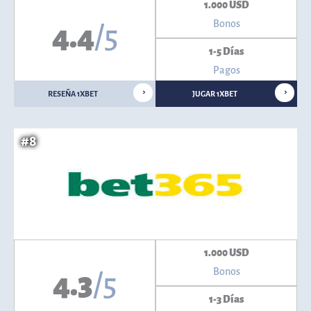
1.000 USD
Bonos
4.4
/5
1-5 Días
Pagos
RESEÑA 1XBET
JUGAR 1XBET
#8
1.000 USD
Bonos
4.3
/5
1-3 Días