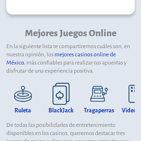
Mejores Juegos Online
En la siguiente lista te compartiremos cuáles son, en
nuestra opinión, los
mejores casinos online de
México
, más confiables para realizar tus apuestas y
disfrutar de una experiencia positiva.
Ruleta
BlackJack
Tragaperras
Video 
De todas las posibilidades de entretenimiento
disponibles en los casinos, queremos destacar tres