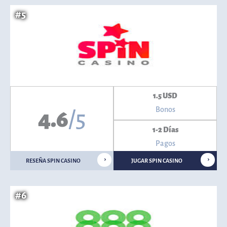
#5
1.5 USD
Bonos
4.6
/5
1-2 Días
Pagos
RESEÑA SPIN CASINO
JUGAR SPIN CASINO
#6