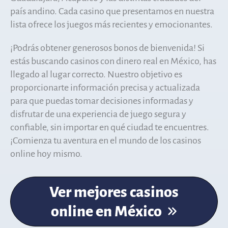
país andino. Cada casino que presentamos en nuestra
lista ofrece los juegos más recientes y emocionantes.
¡Podrás obtener generosos bonos de bienvenida! Si
estás buscando casinos con dinero real en México, has
llegado al lugar correcto. Nuestro objetivo es
proporcionarte información precisa y actualizada
para que puedas tomar decisiones informadas y
disfrutar de una experiencia de juego segura y
confiable, sin importar en qué ciudad te encuentres.
¡Comienza tu aventura en el mundo de los casinos
online hoy mismo.
Ver mejores casinos
online en México