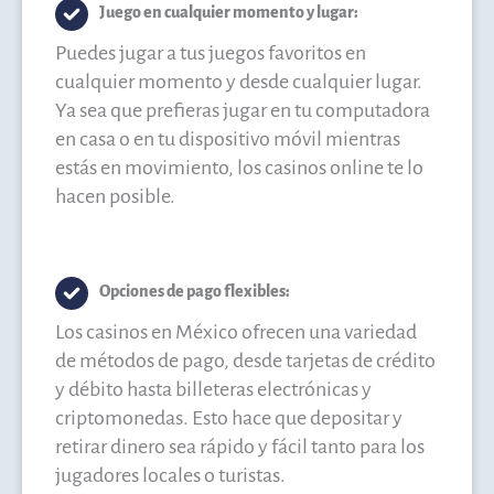
​Juego en cualquier momento y lugar:
Puedes jugar a tus juegos favoritos en
cualquier momento y desde cualquier lugar.
Ya sea que prefieras jugar en tu computadora
en casa o en tu dispositivo móvil mientras
estás en movimiento, los casinos online te lo
hacen posible.
​Opciones de pago flexibles:
Los casinos ​en México ofrecen una variedad
de ​métodos de pago, desde tarjetas de crédito
y débito hasta billeteras electrónicas y
criptomonedas. Esto hace que depositar y
retirar dinero sea rápido y fácil tanto para los
jugadores locales o turistas.