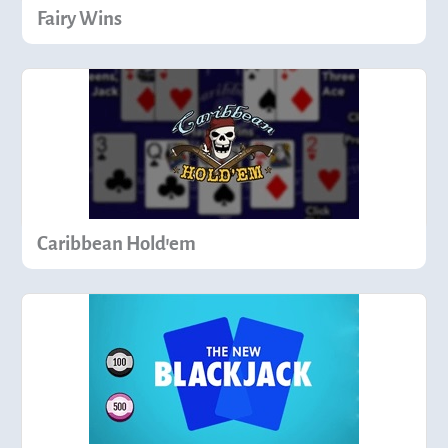
Fairy Wins
Caribbean Hold’em