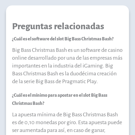
Preguntas relacionadas
¿Cuál es el software del slot Big Bass Christmas Bash?
Big Bass Christmas Bash es un software de casino
online desarrollado por una de las empresas más
importantes en la industria del iGaming. Big
Bass Christmas Bash es la duodécima creación
de la serie Big Bass de Pragmatic Play.
¿Cuál es el mínimo para apostar en el slot Big Bass
Christmas Bash?
La apuesta mínima de Big Bass Christmas Bash
es de 0,10 monedas por giro. Esta apuesta puede
ser aumentada para así, en caso de ganar,