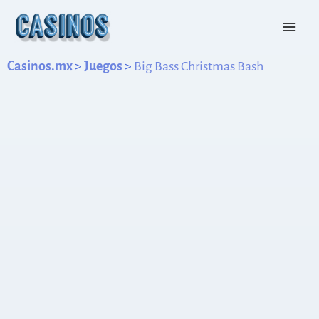
Mai
Ir
Casinos.mx
>
Juegos
>
Big Bass Christmas Bash
Men
al
contenido