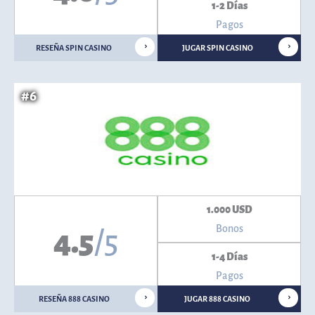
1-2 Días
Pagos
RESEÑA SPIN CASINO
JUGAR SPIN CASINO
#6
1.000 USD
Bonos
4.5
/5
1-4 Días
Pagos
RESEÑA 888 CASINO
JUGAR 888 CASINO