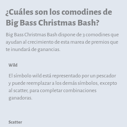
¿Cuáles son los comodines de
Big Bass Christmas Bash?
Big Bass Christmas Bash dispone de 3 comodines que
ayudan al crecimiento de esta marea de premios que
te inundará de ganancias.
Wild
El símbolo wild está representado por un pescador
y puede reemplazar a los demás símbolos, excepto
al scatter, para completar combinaciones
ganadoras.
Scatter