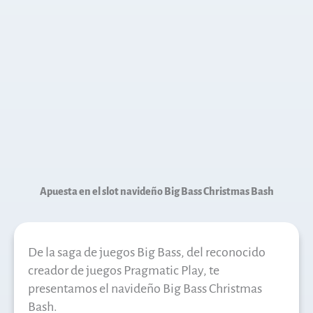
Apuesta en el slot navideño Big Bass Christmas Bash
De la saga de juegos Big Bass, del reconocido
creador de juegos Pragmatic Play, te
presentamos el navideño Big Bass Christmas
Bash.