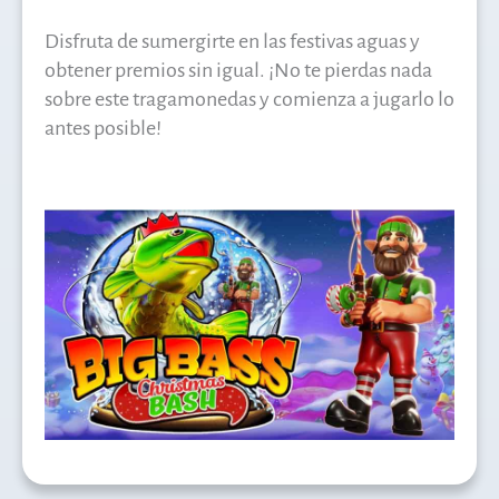
Disfruta de sumergirte en las festivas aguas y
obtener premios sin igual. ¡No te pierdas nada
sobre este tragamonedas y comienza a jugarlo lo
antes posible!