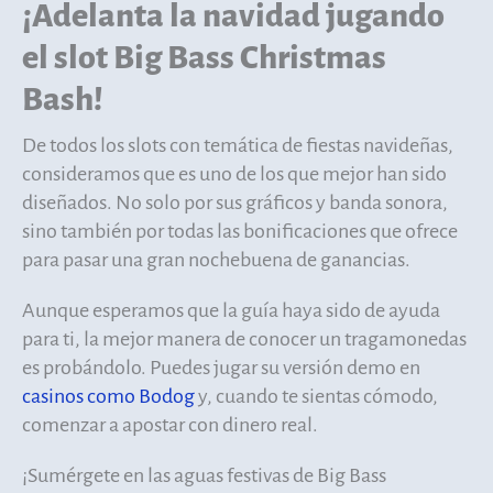
¡Adelanta la navidad jugando
el slot Big Bass Christmas
Bash!
De todos los slots con temática de fiestas navideñas,
consideramos que es uno de los que mejor han sido
diseñados. No solo por sus gráficos y banda sonora,
sino también por todas las bonificaciones que ofrece
para pasar una gran nochebuena de ganancias.
Aunque esperamos que la guía haya sido de ayuda
para ti, la mejor manera de conocer un tragamonedas
es probándolo. Puedes jugar su versión demo en
casinos como Bodog
y, cuando te sientas cómodo,
comenzar a apostar con dinero real.
¡Sumérgete en las aguas festivas de Big Bass