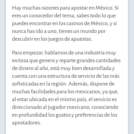
Hay muchas razones para apostar en México. Si
eres un conocedor del tema, sabes todo lo que
puedes encontrar en los casinos de México, y si
nunca has ido a uno, tienes un mundo por
descubrir en los juegos de apuestas.
Para empezar, hablamos de una industria muy
exitosa que genera y reparte grandes cantidades
de dinero al año, está muy bien desarrollada y
cuenta con una estructura de servicio de las más
sofisticadas en la región. Además, dispone de
muchas facilidades para los mexicanos, ya que,
al estar ubicada en el mismo país, el servicio es
direccionado al jugador mexicano, conociendo
en profundidad los gustos y preferencias de los
apostadores.