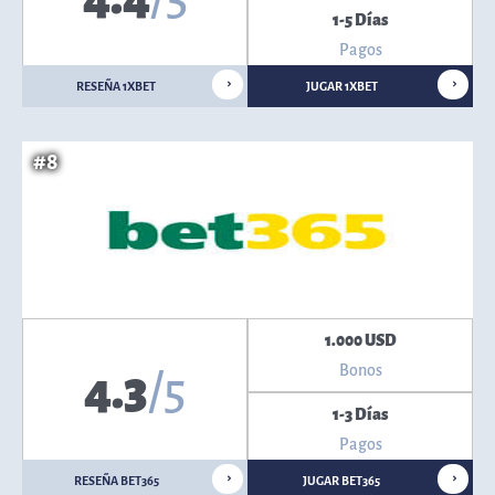
1-5 Días
Pagos
RESEÑA 1XBET
JUGAR 1XBET
#8
1.000 USD
Bonos
4.3
/5
1-3 Días
Pagos
RESEÑA BET365
JUGAR BET365