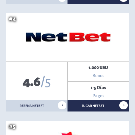
#4
1.000 USD
Bonos
4.6
/5
1-5 Días
Pagos
RESEÑA NETBET
JUGAR NETBET
#5