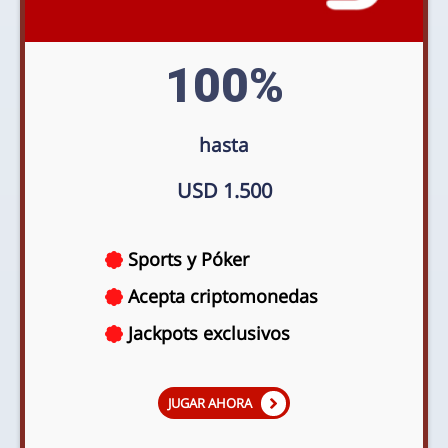
100%
hasta
USD 1.500
Sports y Póker
Acepta criptomonedas
Jackpots exclusivos
JUGAR AHORA