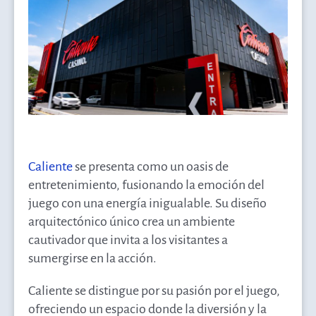
Caliente
se presenta como un oasis de
entretenimiento, fusionando la emoción del
juego con una energía inigualable. Su diseño
arquitectónico único crea un ambiente
cautivador que invita a los visitantes a
sumergirse en la acción.
Caliente se distingue por su pasión por el juego,
ofreciendo un espacio donde la diversión y la