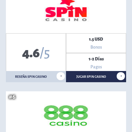
1.5 USD
Bonos
4.6
/5
1-2 Días
Pagos
RESEÑA SPIN CASINO
JUGAR SPIN CASINO
#6