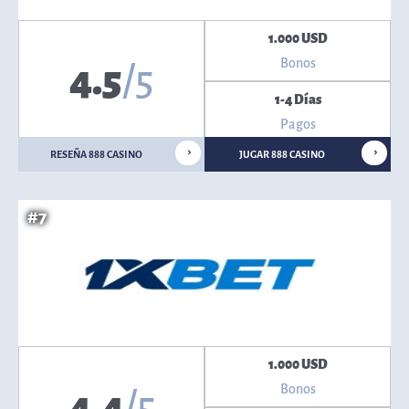
1.000 USD
Bonos
4.5
/5
1-4 Días
Pagos
RESEÑA 888 CASINO
JUGAR 888 CASINO
#7
1.000 USD
Bonos
4.4
/5