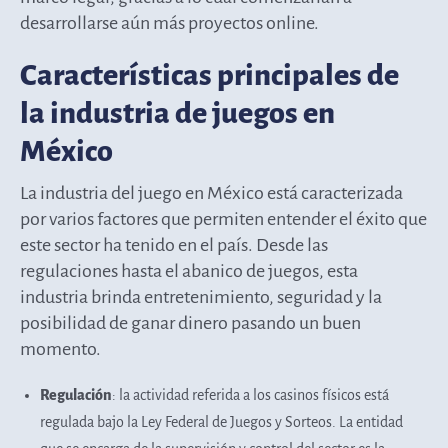
desarrollarse aún más proyectos online.
Características principales de
la industria de juegos en
México
La industria del juego en México está caracterizada
por varios factores que permiten entender el éxito que
este sector ha tenido en el país. Desde las
regulaciones hasta el abanico de juegos, esta
industria brinda entretenimiento, seguridad y la
posibilidad de ganar dinero pasando un buen
momento.
Regulación
: la actividad referida a los casinos físicos está
regulada bajo la Ley Federal de Juegos y Sorteos. La entidad