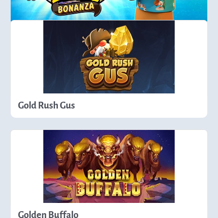
Gold Rush Gus
Golden Buffalo