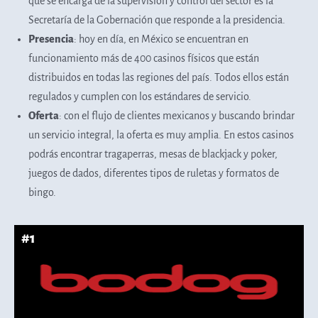
que se encarga de la supervisión y control del sector es la
Secretaría de la Gobernación que responde a la presidencia.
Presencia
: hoy en día, en México se encuentran en
funcionamiento más de 400 casinos físicos que están
distribuidos en todas las regiones del país. Todos ellos están
regulados y cumplen con los estándares de servicio.
Oferta
: con el flujo de clientes mexicanos y buscando brindar
un servicio integral, la oferta es muy amplia. En estos casinos
podrás encontrar tragaperras, mesas de blackjack y poker,
juegos de dados, diferentes tipos de ruletas y formatos de
bingo.
#1