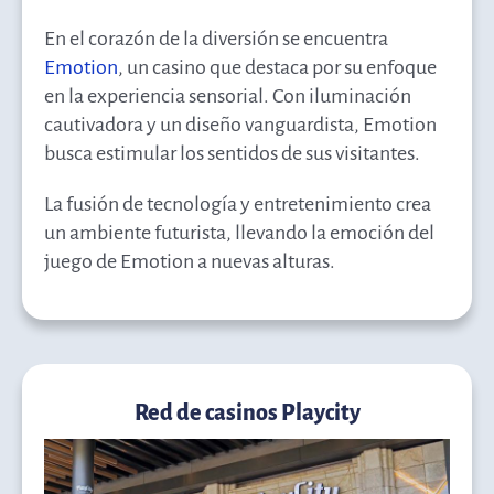
En el corazón de la diversión se encuentra
Emotion
, un casino que destaca por su enfoque
en la experiencia sensorial. Con iluminación
cautivadora y un diseño vanguardista, Emotion
busca estimular los sentidos de sus visitantes.
La fusión de tecnología y entretenimiento crea
un ambiente futurista, llevando la emoción del
juego de Emotion a nuevas alturas.
Red de casinos Playcity