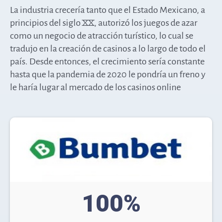
La industria crecería tanto que el Estado Mexicano, a
principios del siglo XX, autorizó los juegos de azar
como un negocio de atracción turístico, lo cual se
tradujo en la creación de casinos a lo largo de todo el
país. Desde entonces, el crecimiento sería constante
hasta que la pandemia de 2020 le pondría un freno y
le haría lugar al mercado de los casinos online
100%