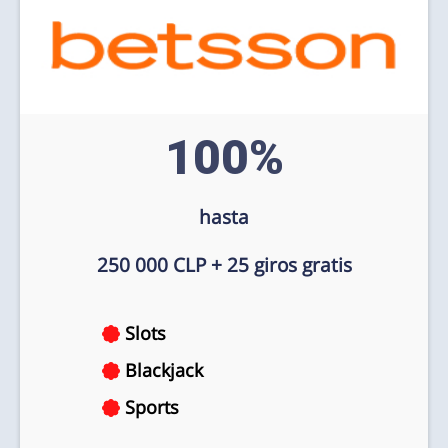
100%
hasta
250 000 CLP + 25 giros gratis
Slots
Blackjack
Sports