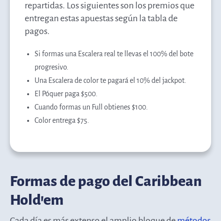
repartidas. Los siguientes son los premios que
entregan estas apuestas según la tabla de
pagos.
Si formas una Escalera real te llevas el 100% del bote
progresivo.
Una Escalera de color te pagará el 10% del jackpot.
El Póquer paga $500.
Cuando formas un Full obtienes $100.
Color entrega $75.
Formas de pago del Caribbean
Hold’em
Cada día es más extenso el amplio bloque de
métodos