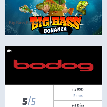
Big Bass Bonanza
#1
1.5 USD
Bonos
5
/5
1-2 Días