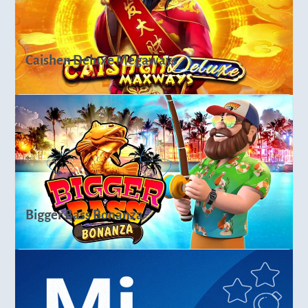
Caishen Deluxe Megaways
Bigger Bass Bonanza