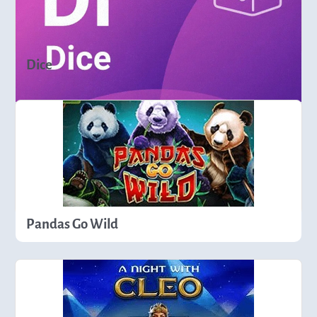
Dice
Pandas Go Wild