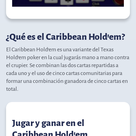
¿Qué es el Caribbean Hold’em?
El Caribbean Hold’em es una variante del Texas
Hold’em poker en la cual jugarás mano a mano contra
el crupier. Se combinan las dos cartas repartidas a
cada uno y el uso de cinco cartas comunitarias para
formar una combinación ganadora de cinco cartas en
total.
Jugar y ganar en el
Caribbean Hold’em