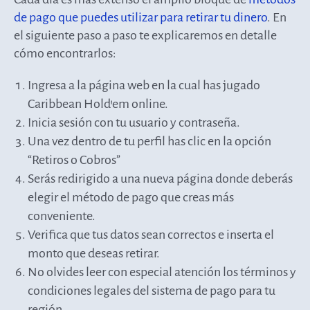
de pago que puedes utilizar para retirar tu dinero
. En
el siguiente paso a paso te explicaremos en detalle
cómo encontrarlos:
Ingresa a la página web en la cual has jugado
Caribbean Hold’em online.
Inicia sesión con tu usuario y contraseña.
Una vez dentro de tu perfil has clic en la opción
“Retiros o Cobros”
Serás redirigido a una nueva página donde deberás
elegir el método de pago que creas más
conveniente.
Verifica que tus datos sean correctos e inserta el
monto que deseas retirar.
No olvides leer con especial atención los términos y
condiciones legales del sistema de pago para tu
región.