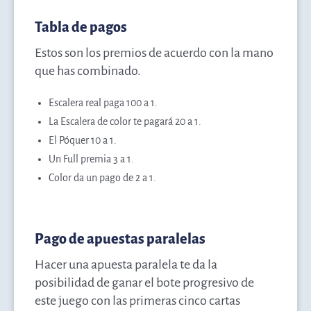
Tabla de pagos
Estos son los premios de acuerdo con la mano
que has combinado.
Escalera real paga 100 a 1.
La Escalera de color te pagará 20 a 1.
El Póquer 10 a 1.
Un Full premia 3 a 1.
Color da un pago de 2 a 1.
Pago de apuestas paralelas
Hacer una apuesta paralela te da la
posibilidad de ganar el bote progresivo de
este juego con las primeras cinco cartas