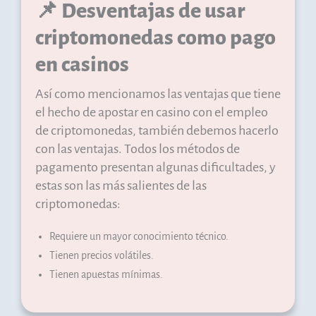
📌 Desventajas de usar
criptomonedas como pago
en casinos
Así como mencionamos las ventajas que tiene
el hecho de apostar en casino con el empleo
de criptomonedas, también debemos hacerlo
con las ventajas. Todos los métodos de
pagamento presentan algunas dificultades, y
estas son las más salientes de las
criptomonedas:
Requiere un mayor conocimiento técnico.
Tienen precios volátiles.
Tienen apuestas mínimas.