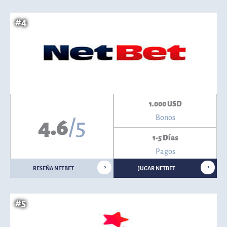
#4
1.000 USD
Bonos
4.6
/5
1-5 Días
Pagos
RESEÑA NETBET
JUGAR NETBET
#5