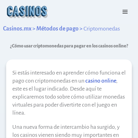
Mai
Ir
Casinos.mx
>
Métodos de pago
>
Criptomonedas
Men
al
contenido
¿Cómo usar criptomonedas para pagar en los casinos online?
Si estás interesado en aprender cómo funciona el
pago con criptomonedas en un
casino online
,
este es el lugar indicado. Desde aquí te
explicaremos todo sobre cómo utilizar monedas
virtuales para poder divertirte con el juego en
línea.
Una nueva forma de intercambio ha surgido, y
los casinos vienen siendo muy importantes en