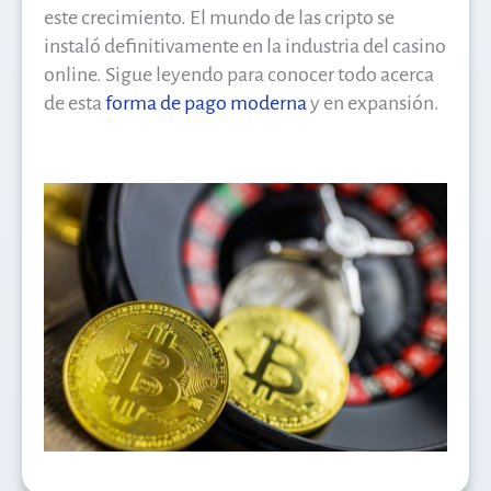
este crecimiento. El mundo de las cripto se
instaló definitivamente en la industria del casino
online. Sigue leyendo para conocer todo acerca
de esta
forma de pago moderna
y en expansión.