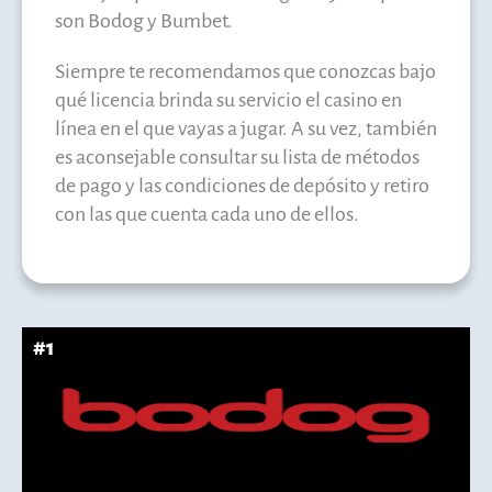
son Bodog y Bumbet.
Siempre te recomendamos que conozcas bajo
qué licencia brinda su servicio el casino en
línea en el que vayas a jugar. A su vez, también
es aconsejable consultar su lista de métodos
de pago y las condiciones de depósito y retiro
con las que cuenta cada uno de ellos.
#1