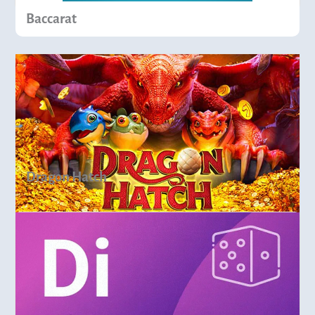
Baccarat
Dragon Hatch