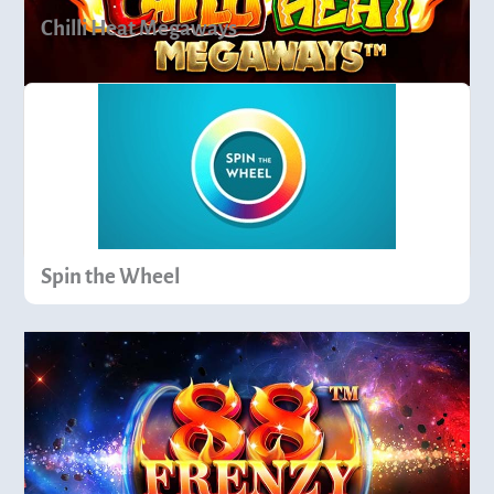
Chilli Heat Megaways
Spin the Wheel