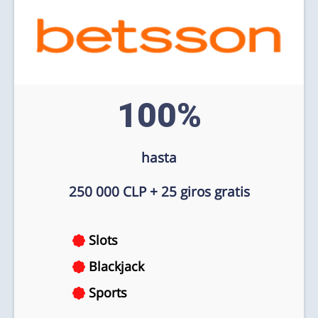
100%
hasta
250 000 CLP + 25 giros gratis
Slots
Blackjack
Sports