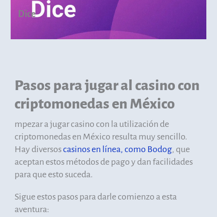
Dice
Pasos para jugar al casino con
criptomonedas en México
mpezar a jugar casino con la utilización de
criptomonedas en México resulta muy sencillo.
Hay diversos
casinos en línea, como Bodog
, que
aceptan estos métodos de pago y dan facilidades
para que esto suceda.
Sigue estos pasos para darle comienzo a esta
aventura: