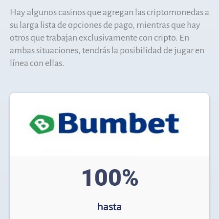
Hay algunos casinos que agregan las criptomonedas a
su larga lista de opciones de pago, mientras que hay
otros que trabajan exclusivamente con cripto. En
ambas situaciones, tendrás la posibilidad de jugar en
línea con ellas.
100%
hasta