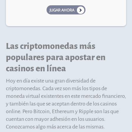
JUGAR AHORA
Las criptomonedas más
populares para apostar en
casinos en línea
Hoy en día existe una gran diversidad de
criptomonedas. Cada vez son más los tipos de
moneda virtual existentes en este mercado financiero,
y también las que se aceptan dentro de los casinos
online. Pero Bitcoin, Ethereum y Ripple son las que
cuentan con mayor adhesión en los usuarios.
Conozcamos algo más acerca de las mismas.