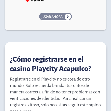
JUGAR AHORA
¿Cómo registrarse en el
casino Playcity Acapulco?
Registrarse en el Playcity no es cosa de otro
mundo. Solo recuerda brindar tus datos de
manera correcta a fin de no tener problemas con
verificaciones de identidad. Para realizar un
registro exitoso, solo necesitas seguir este rápido