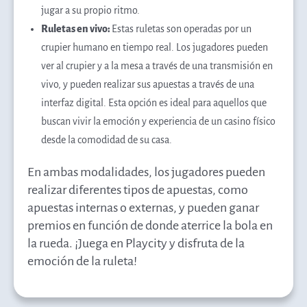
jugar a su propio ritmo.
Ruletas en vivo:
Estas ruletas son operadas por un
crupier humano en tiempo real. Los jugadores pueden
ver al crupier y a la mesa a través de una transmisión en
vivo, y pueden realizar sus apuestas a través de una
interfaz digital. Esta opción es ideal para aquellos que
buscan vivir la emoción y experiencia de un casino físico
desde la comodidad de su casa.
En ambas modalidades, los jugadores pueden
realizar diferentes tipos de apuestas, como
apuestas internas o externas, y pueden ganar
premios en función de donde aterrice la bola en
la rueda. ¡Juega en Playcity y disfruta de la
emoción de la ruleta!