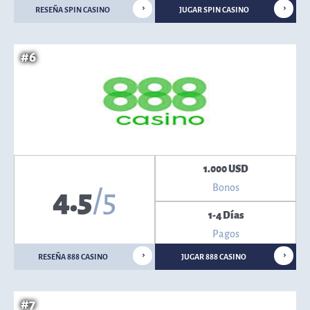
RESEÑA SPIN CASINO
JUGAR SPIN CASINO
#6
1.000 USD
Bonos
4.5
/5
1-4 Días
Pagos
RESEÑA 888 CASINO
JUGAR 888 CASINO
#7