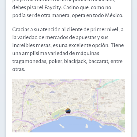
debes pisar el Paycity. Casino que, como no
podía ser de otra manera, opera en todo México.
Gracias a su atención al cliente de primer nivel, a
la variedad de mercados de apuestas y sus
increíbles mesas, es una excelente opción. Tiene
una amplísima variedad de máquinas
tragamonedas, poker, blackjack, baccarat, entre
otras.