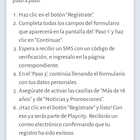
paso a paso.
Haz clic en el botón “Regístrate”.
Completa todos los campos del formulario
que aparecerá en la pantalla del ‘Paso 1’ y haz
clic en “Continuar”.
Espera a recibir un SMS con un código de
verificación, e ingresalo en la página
correspondiente.
En el ‘Paso 3’, continúa llenando el formulario
con tus datos personales.
Asegúrate de activar las casillas de “Más de 18
años” y de “Noticias y Promociones”.
¡Haz clic en el botón “Regístrate” y listo! Con
eso ya serás parte de Playcity. Recibirás un
correo electrónico confirmando que tu
registro ha sido exitoso.