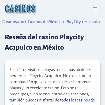
Mai
Ir
Casinos.mx
>
Casinos de México
>
PlayCity
>
Acapulco
Men
al
contenido
Reseña del casino Playcity
Acapulco en México
Si estás de visita en playas mexicanas no debes
perderte el Playcity Acapulco. No existe mejor
combinación que el descanso de las hermosas
playas y un excelente casino. Pero no te
preocupes, si no te encuentras de vacaciones,
también puedes disfrutar de
todos los casinos de