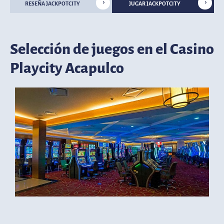
RESEÑA JACKPOTCITY
JUGAR JACKPOTCITY
Selección de juegos en el Casino
Playcity Acapulco